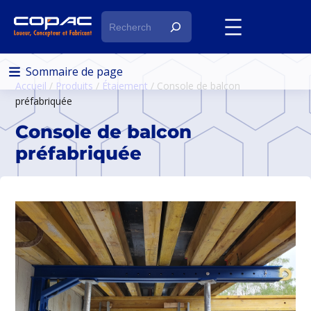
R
e
c
h
Sommaire de page
Accueil
/
Produits
/
Étaiement
/ Console de balcon
e
préfabriquée
r
c
Console de balcon
h
préfabriquée
e