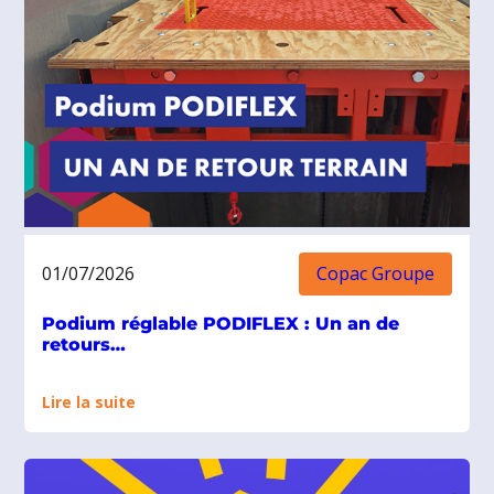
la
durée
de
vie
de
vos
équipements
01/07/2026
Copac Groupe
Podium réglable PODIFLEX : Un an de
retours…
:
Lire la suite
Podium
réglable
PODIFLEX