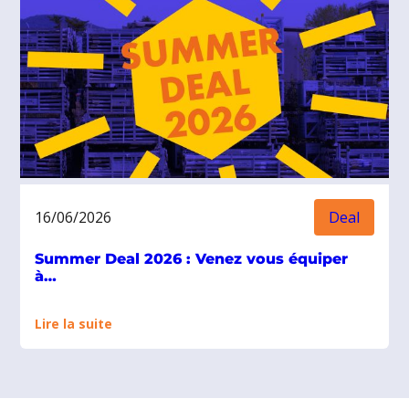
:
Un
an
de
retours
d’expérience
sur
les
chantiers
16/06/2026
Deal
Summer Deal 2026 : Venez vous équiper
à…
:
Lire la suite
Summer
Deal
2026
: