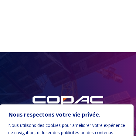
Venez
vous
équiper
Besoin d’un devis ?
à
des
Contactez nous via le formulaire
prix
Contactez-nous
spéciaux
Nous respectons votre vie privée.
Nous utilisons des cookies pour améliorer votre expérience
LinkedIn
YouTube
WhatsApp
de navigation, diffuser des publicités ou des contenus