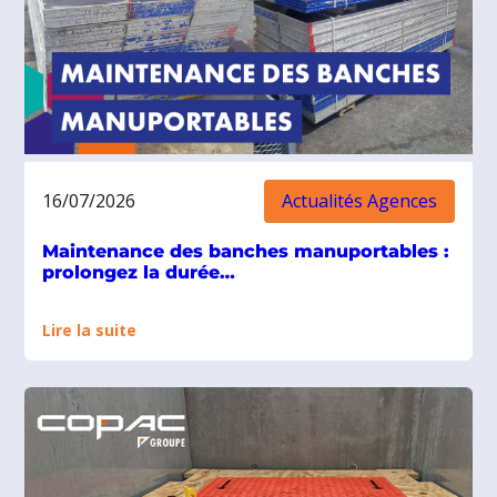
16/07/2026
Actualités Agences
Maintenance des banches manuportables :
prolongez la durée…
:
Lire la suite
Maintenance
des
banches
manuportables
:
prolongez